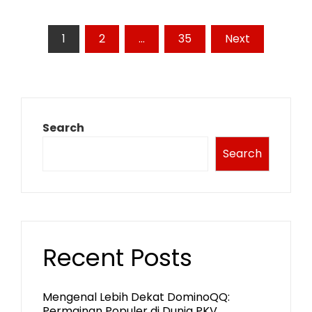
Posts
1
2
…
35
Next
pagination
Search
Search
Recent Posts
Mengenal Lebih Dekat DominoQQ:
Permainan Populer di Dunia PKV