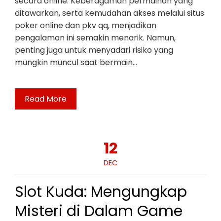
secara online. Keberagaman permainan yang
ditawarkan, serta kemudahan akses melalui situs
poker online dan pkv qq, menjadikan
pengalaman ini semakin menarik. Namun,
penting juga untuk menyadari risiko yang
mungkin muncul saat bermain…
Read More
12
DEC
Slot Kuda: Mengungkap
Misteri di Dalam Game