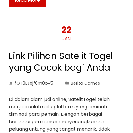
Read More
22
JAN
Link Pilihan Satelit Togel
yang Cocok bagi Anda
fOT8EJXjf0m8ov5
Berita Games
Di dalam alam judi online, SatelitTogel telah
menjadi salah satu platform yang diminati
diminati para pemain. Dengan berbagai
berbagai permainan menyenangkan dan
peluang untung yang sangat menarik, tidak