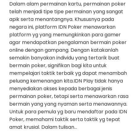
Dalam alam permainan kartu, permainan poker
telah menjadi tipe tipe permainan yang sangat
apik serta menantangnya. Khususnya pada
negara ini, platform IDN Poker menawarkan
platform yg yang memungkinkan para gamer
agar mendapatkan pengalaman bermain poker
online dengan gampang. Dengan katakanlah
semakin banyakan individu yang tertarik buat
bermain poker, signifikan bagi kita untuk
mempelajari taktik terbaik yg dapat menambah
peluang kemenangan kita.IDN Play tidak hanya
menyediakan akses kepada berbagai jenis
permainan poker, tetapi serta menawarkan rasa
bermain yang yang nyaman serta menawannya.
Untuk para pemula yg baru mendaftar pada IDN
Poker, memahami taktik serta taktik yg tepat
amat krusial. Dalam tulisan…