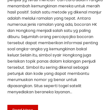
menambah kemungkinan mereka untuk meraih
hasil positif. Salah satu metode yg dikenal manjur
adalah melalui ramalan yang tepat. Antara
numerous jenis ramalan yang ada, bocoran HK
dan Hongkong menjadi salah satu yg paling
diburu. Sejumlah orang percaya jika bocoran
tersebut dapat memberikan informasi penting
soal angka-angka yg kemungkinan bakal
keluar.Selain itu, simbol syair Hongkong juga
berisikan topik panas dalam kalangan penjudi
tersebut. Simbol itu sering dikenal sebagai
petunjuk dan kode yang dapat membantu
merumuskan nomor yg benar untuk
dipasangkan. Situs seperti togel satelit
menyediakan beraneka layanan…