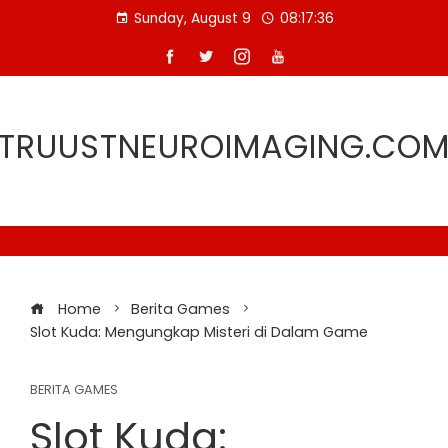
Skip
Sunday, August 9
08:17:37
to
content
TRUUSTNEUROIMAGING.CO
Home
Berita Games
Slot Kuda: Mengungkap Misteri di Dalam Game
BERITA GAMES
Slot Kuda: