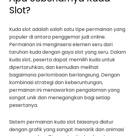
Slot?
Kuda slot adalah salah satu tipe permainan yang
populer di antara penggemar judi online.
Permainan ini menginsersi elemen seru dari
taruhan kuda dengan gaya slot yang seru. Dalam
kuda slot, peserta dapat memilih kuda untuk
dipertaruhkan, dan kemudian melihat
bagaimana perlombaan berlangsung. Dengan
kombinasi strategi dan keberuntungan,
permainan ini menawarkan pengalaman yang
sangat unik dan menegangkan bagi setiap
pesertanya.
Sistem permainan kuda slot biasanya diatur
dengan grafik yang sangat menarik dan animasi