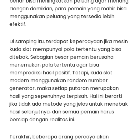
benar bisa meningkatkan peluang agar menang.
Dengan demikian, para pemain yang mahir bisa
menggunakan peluang yang tersedia lebih
efektif.
Di samping itu, terdapat kepercayaan jika mesin
kuda slot mempunyai pola tertentu yang bisa
ditebak. Sebagian besar pemain berusaha
menemukan pola tertentu agar bisa
memprediksi hasil positif. Tetapi, kuda slot
modern menggunakan random number
generator, maka setiap putaran merupakan
hasil yang sepenuhnya terpisah. Hal ini berarti
jika tidak ada metode yang jelas untuk menebak
hasil selanjutnya, dan semua pemain harus
bersiap dengan realitas ini.
Terakhir, beberapa orang percaya akan