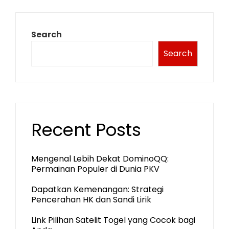
Search
Search
Recent Posts
Mengenal Lebih Dekat DominoQQ:
Permainan Populer di Dunia PKV
Dapatkan Kemenangan: Strategi
Pencerahan HK dan Sandi Lirik
Link Pilihan Satelit Togel yang Cocok bagi