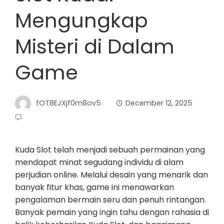
Mengungkap
Misteri di Dalam
Game
fOT8EJXjf0m8ov5
December 12, 2025
Kuda Slot telah menjadi sebuah permainan yang
mendapat minat segudang individu di alam
perjudian online. Melalui desain yang menarik dan
banyak fitur khas, game ini menawarkan
pengalaman bermain seru dan penuh rintangan.
Banyak pemain yang ingin tahu dengan rahasia di