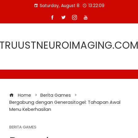
Skip
Saturday, August 8
13:22:09
to
content
TRUUSTNEUROIMAGING.CO
Home
Berita Games
Bergabung dengan Generasitogel: Tahapan Awal
Menu Keberhasilan
BERITA GAMES