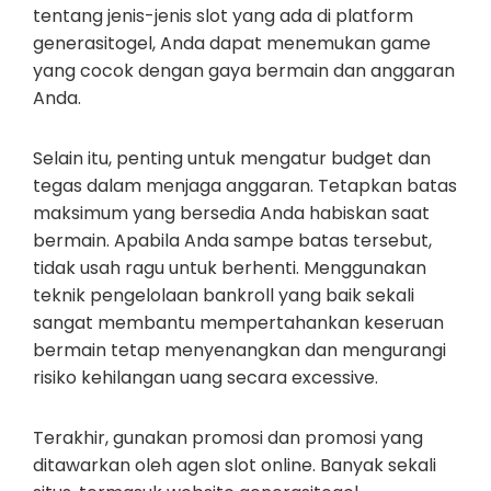
tentang jenis-jenis slot yang ada di platform
generasitogel, Anda dapat menemukan game
yang cocok dengan gaya bermain dan anggaran
Anda.
Selain itu, penting untuk mengatur budget dan
tegas dalam menjaga anggaran. Tetapkan batas
maksimum yang bersedia Anda habiskan saat
bermain. Apabila Anda sampe batas tersebut,
tidak usah ragu untuk berhenti. Menggunakan
teknik pengelolaan bankroll yang baik sekali
sangat membantu mempertahankan keseruan
bermain tetap menyenangkan dan mengurangi
risiko kehilangan uang secara excessive.
Terakhir, gunakan promosi dan promosi yang
ditawarkan oleh agen slot online. Banyak sekali