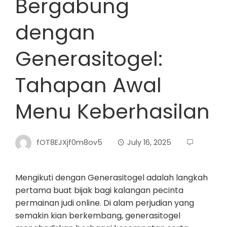
Bergabung
dengan
Generasitogel:
Tahapan Awal
Menu Keberhasilan
fOT8EJXjf0m8ov5
July 16, 2025
Mengikuti dengan Generasitogel adalah langkah
pertama buat bijak bagi kalangan pecinta
permainan judi online. Di alam perjudian yang
semakin kian berkembang, generasitogel