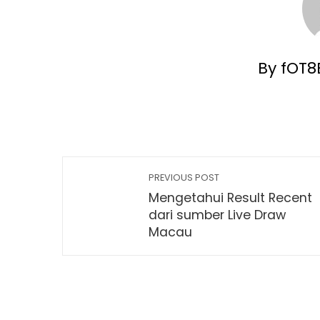
By fOT
PREVIOUS POST
Mengetahui Result Recent
dari sumber Live Draw
Macau