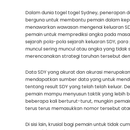
Dalam dunia togel togel Sydney, penerapan d
berguna untuk membantu pemain dalam keput
menawarkan wawasan mengenai keluaran SDY s
pemain untuk memprediksi angka pada masa
sejarah pola-pola sejarah keluaran SDY, pa
muncul sering muncul atau angka yang tidak 
merencanakan strategi taruhan tersebut deng
Data SDY yang akurat dan akurasi merupakan 
mendapatkan sumber data yang untuk mend
tentang result SDY yang telah telah keluar.
pemain mampu menyusun taktik yang lebih ba
beberapa kali berturut-turut, mungkin pem
terus terus memasukkan nomor tersebut atau
Di sisi lain, krusial bagi pemain untuk tidak 