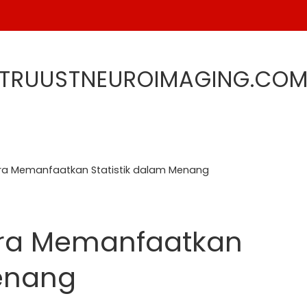
TRUUSTNEUROIMAGING.CO
ara Memanfaatkan Statistik dalam Menang
ara Memanfaatkan
Menang