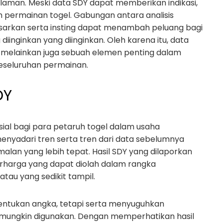
aman. Meski data SDY dapat memberikan indikasi,
 permainan togel. Gabungan antara analisis
asarkan serta insting dapat menambah peluang bagi
inginkan yang diinginkan. Oleh karena itu, data
, melainkan juga sebuah elemen penting dalam
 keseluruhan permainan.
DY
sial bagi para petaruh togel dalam usaha
enyadari tren serta tren dari data sebelumnya
lan yang lebih tepat. Hasil SDY yang dilaporkan
harga yang dapat diolah dalam rangka
atau yang sedikit tampil.
ntukan angka, tetapi serta menyuguhkan
mungkin digunakan. Dengan memperhatikan hasil