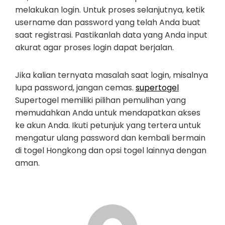
melakukan login. Untuk proses selanjutnya, ketik
username dan password yang telah Anda buat
saat registrasi. Pastikanlah data yang Anda input
akurat agar proses login dapat berjalan.
Jika kalian ternyata masalah saat login, misalnya
lupa password, jangan cemas.
supertogel
Supertogel memiliki pilihan pemulihan yang
memudahkan Anda untuk mendapatkan akses
ke akun Anda. Ikuti petunjuk yang tertera untuk
mengatur ulang password dan kembali bermain
di togel Hongkong dan opsi togel lainnya dengan
aman.