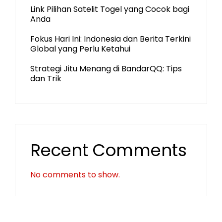
Link Pilihan Satelit Togel yang Cocok bagi
Anda
Fokus Hari Ini: Indonesia dan Berita Terkini
Global yang Perlu Ketahui
Strategi Jitu Menang di BandarQQ: Tips
dan Trik
Recent Comments
No comments to show.