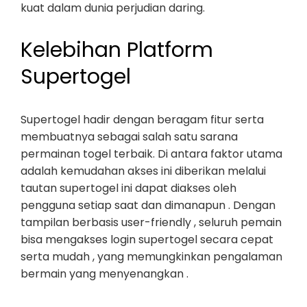
kuat dalam dunia perjudian daring.
Kelebihan Platform
Supertogel
Supertogel hadir dengan beragam fitur serta
membuatnya sebagai salah satu sarana
permainan togel terbaik. Di antara faktor utama
adalah kemudahan akses ini diberikan melalui
tautan supertogel ini dapat diakses oleh
pengguna setiap saat dan dimanapun . Dengan
tampilan berbasis user-friendly , seluruh pemain
bisa mengakses login supertogel secara cepat
serta mudah , yang memungkinkan pengalaman
bermain yang menyenangkan .