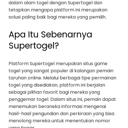
dalam alam togel dengan Supertogel dan
tetapkan mengapa platform ini merupakan
solusi paling baik bagi mereka yang pemilih.
Apa Itu Sebenarnya
Supertogel?
Platform Supertogel merupakan situs game
togel yang sangat populer di kalangan pemain
taruhan online. Melalui berbagai tipe permainan
togel yang disediakan, platform ini berjalan
sebagai pilihan favorit bagi mereka yang
penggemar togel. Dalam situs ini, pemain dapat
menemukan beraneka informasi mengenai
hasil-hasil pengundian dan perkiraan yang bisa
menolong mereka untuk menentukan nomor
yang benar.