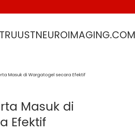
TRUUSTNEUROIMAGING.CO
rta Masuk di Wargatogel secara Efektif
rta Masuk di
 Efektif