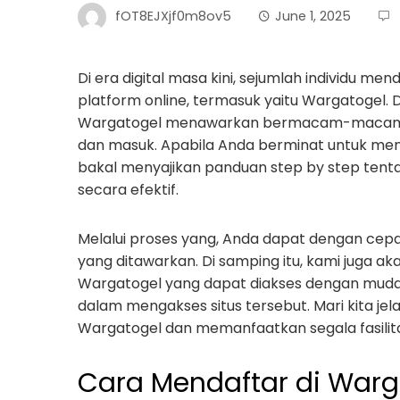
fOT8EJXjf0m8ov5
June 1, 2025
Di era digital masa kini, sejumlah individu m
platform online, termasuk yaitu Wargatogel. D
Wargatogel menawarkan bermacam-macam ops
dan masuk. Apabila Anda berminat untuk mend
bakal menyajikan panduan step by step tenta
secara efektif.
Melalui proses yang, Anda dapat dengan cep
yang ditawarkan. Di samping itu, kami juga 
Wargatogel yang dapat diakses dengan mudah
dalam mengakses situs tersebut. Mari kita jel
Wargatogel dan memanfaatkan segala fasilit
Cara Mendaftar di Warg