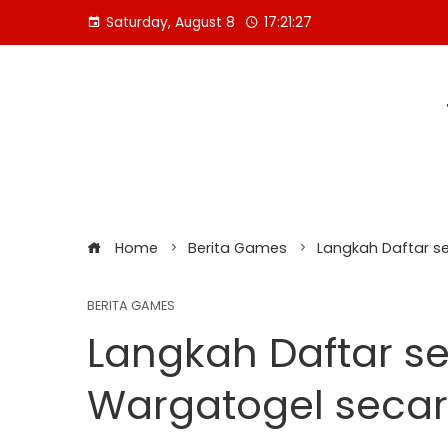
Skip
Saturday, August 8
17:21:27
to
content
Home
Berita Games
Langkah Daftar se
BERITA GAMES
Langkah Daftar se
Wargatogel secara