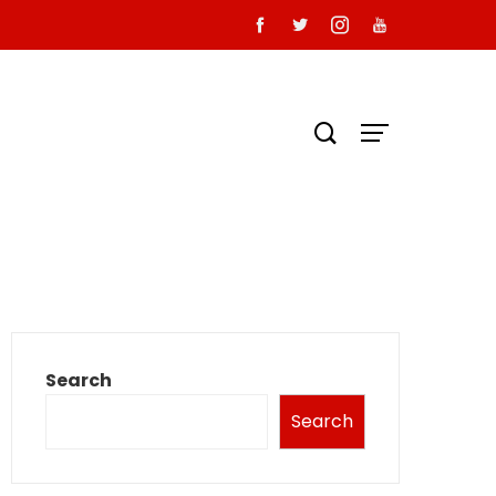
M
Search
Search