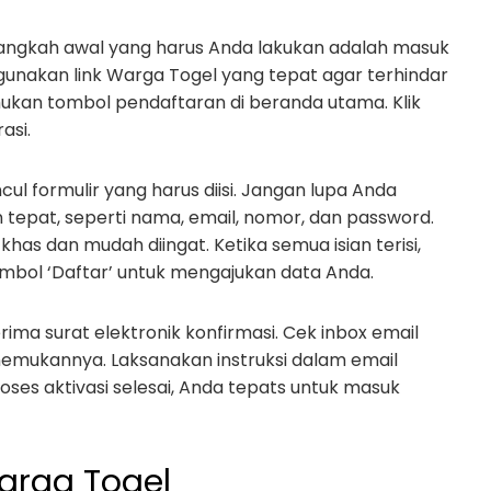
angkah awal yang harus Anda lakukan adalah masuk
ggunakan link Warga Togel yang tepat agar terhindar
mukan tombol pendaftaran di beranda utama. Klik
asi.
ul formulir yang harus diisi. Jangan lupa Anda
 tepat, seperti nama, email, nomor, dan password.
s dan mudah diingat. Ketika semua isian terisi,
bol ‘Daftar’ untuk mengajukan data Anda.
ima surat elektronik konfirmasi. Cek inbox email
nemukannya. Laksanakan instruksi dalam email
oses aktivasi selesai, Anda tepats untuk masuk
Warga Togel