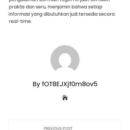
praktis dan seru, menjamin bahwa setiap
informasi yang dibutuhkan judi tersedia secara
real-time.
By fOT8EJXjf0m8ov5
PREVIOUS POST