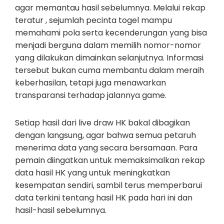
agar memantau hasil sebelumnya. Melalui rekap
teratur , sejumlah pecinta togel mampu
memahami pola serta kecenderungan yang bisa
menjadi berguna dalam memilih nomor-nomor
yang dilakukan dimainkan selanjutnya. Informasi
tersebut bukan cuma membantu dalam meraih
keberhasilan, tetapi juga menawarkan
transparansi terhadap jalannya game.
Setiap hasil dari live draw HK bakal dibagikan
dengan langsung, agar bahwa semua petaruh
menerima data yang secara bersamaan. Para
pemain diingatkan untuk memaksimalkan rekap
data hasil HK yang untuk meningkatkan
kesempatan sendiri, sambil terus memperbarui
data terkini tentang hasil HK pada hari ini dan
hasil-hasil sebelumnya.