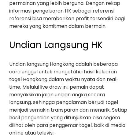
permainan yang lebih berguna. Dengan rekap
informasi pengeluaran HK sebagai referensi
referensi bisa memberikan profit tersendiri bagi
mereka yang komitmen dalam bermain.
Undian Langsung HK
Undian langsung Hongkong adalah beberapa
cara unggul untuk mengetahui hasil keluaran
togel Hongkong dalam waktu nyata dan real-
time. Melalui live draw ini, pemain dapat
menyaksikan jalan undian angka secara
langsung, sehingga pengalaman berjudi togel
menjadi semakin transparan dan menarik. Setiap
hasil pengundian yang ditunjukkan bisa segera
dilihat oleh para penggemar togel, baik di media
online atau televisi.