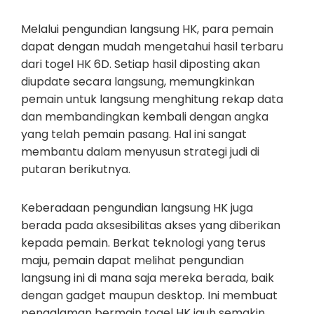
Melalui pengundian langsung HK, para pemain
dapat dengan mudah mengetahui hasil terbaru
dari togel HK 6D. Setiap hasil diposting akan
diupdate secara langsung, memungkinkan
pemain untuk langsung menghitung rekap data
dan membandingkan kembali dengan angka
yang telah pemain pasang. Hal ini sangat
membantu dalam menyusun strategi judi di
putaran berikutnya.
Keberadaan pengundian langsung HK juga
berada pada aksesibilitas akses yang diberikan
kepada pemain. Berkat teknologi yang terus
maju, pemain dapat melihat pengundian
langsung ini di mana saja mereka berada, baik
dengan gadget maupun desktop. Ini membuat
pengalaman bermain togel HK jauh semakin