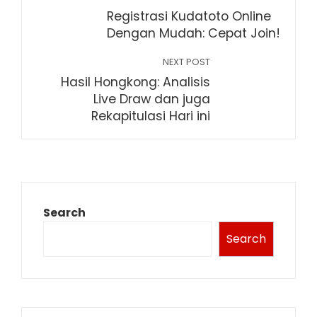
Registrasi Kudatoto Online
Dengan Mudah: Cepat Join!
NEXT POST
Hasil Hongkong: Analisis
Live Draw dan juga
Rekapitulasi Hari ini
Search
Search