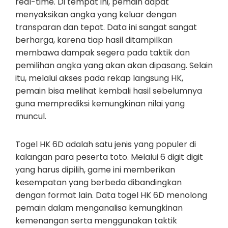
real-time. Di tempat ini, pemain dapat
menyaksikan angka yang keluar dengan
transparan dan tepat. Data ini sangat sangat
berharga, karena tiap hasil ditampilkan
membawa dampak segera pada taktik dan
pemilihan angka yang akan akan dipasang. Selain
itu, melalui akses pada rekap langsung HK,
pemain bisa melihat kembali hasil sebelumnya
guna memprediksi kemungkinan nilai yang
muncul.
Togel HK 6D adalah satu jenis yang populer di
kalangan para peserta toto. Melalui 6 digit digit
yang harus dipilih, game ini memberikan
kesempatan yang berbeda dibandingkan
dengan format lain. Data togel HK 6D menolong
pemain dalam menganalisa kemungkinan
kemenangan serta menggunakan taktik