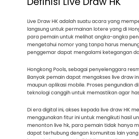
Definisi Live Draw HK
Live Draw HK adalah suatu acara yang mempe
langsung untuk permainan lotere yang di Ho
para pemain untuk melihat angka-angka pen
mengetahui nomor yang tanpa harus menungg
penggemar dapat mengalami ketegangan dan 
Hongkong Pools, sebagai penyelenggara resmi
Banyak pemain dapat mengakses live draw ini 
maupun aplikasi mobile. Proses pengundian 
teknologi canggih untuk memastikan agar has
Di era digital ini, akses kepada live draw H
menggunakan fitur ini untuk mengikuti hasil 
menonton live hk, para pemain tidak hanya me
dapat terhubung dengan komunitas lain yang