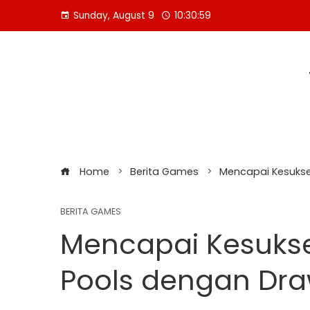
Skip
Sunday, August 9
10:31:00
to
content
Home
Berita Games
Mencapai Kesukse
BERITA GAMES
Mencapai Kesuks
Pools dengan Dr