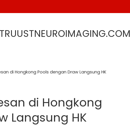
TRUUSTNEUROIMAGING.CO
san di Hongkong Pools dengan Draw Langsung HK
esan di Hongkong
aw Langsung HK