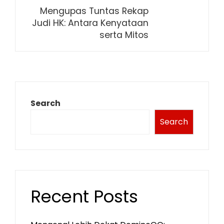
Mengupas Tuntas Rekap
Judi HK: Antara Kenyataan
serta Mitos
Search
Search
Recent Posts