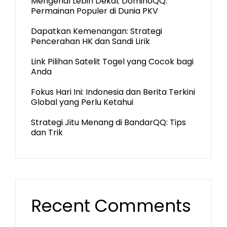
Mengenal Lebih Dekat DominoQQ:
Permainan Populer di Dunia PKV
Dapatkan Kemenangan: Strategi
Pencerahan HK dan Sandi Lirik
Link Pilihan Satelit Togel yang Cocok bagi
Anda
Fokus Hari Ini: Indonesia dan Berita Terkini
Global yang Perlu Ketahui
Strategi Jitu Menang di BandarQQ: Tips
dan Trik
Recent Comments