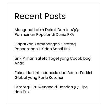
Recent Posts
Mengenal Lebih Dekat DominoQQ:
Permainan Populer di Dunia PKV
Dapatkan Kemenangan: Strategi
Pencerahan HK dan Sandi Lirik
Link Pilihan Satelit Togel yang Cocok bagi
Anda
Fokus Hari Ini: Indonesia dan Berita Terkini
Global yang Perlu Ketahui
Strategi Jitu Menang di BandarQQ: Tips
dan Trik