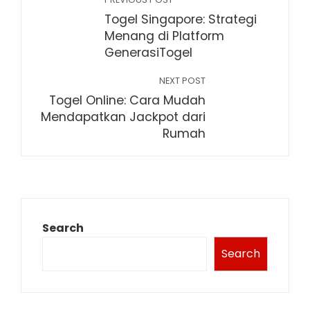
Togel Singapore: Strategi
Menang di Platform
GenerasiTogel
NEXT POST
Togel Online: Cara Mudah
Mendapatkan Jackpot dari
Rumah
Search
Search