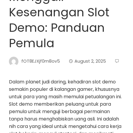
Kesenangan Slot
Demo: Panduan
Pemula
fOT8EJXjf0m8ov5
August 2, 2025
Dalam planet judi daring, kehadiran slot demo
semakin populer di kalangan gamer, khususnya
untuk para yang masih memulai petualangan ini.
Slot demo memberikan peluang untuk para
pemula untuk menguji berbagai permainan
tanpa harus menghabiskan uang asli. Ini adalah
nih cara yang ideal untuk mengetahui cara kerja