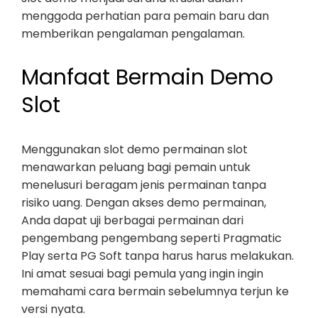
menggoda perhatian para pemain baru dan
memberikan pengalaman pengalaman.
Manfaat Bermain Demo
Slot
Menggunakan slot demo permainan slot
menawarkan peluang bagi pemain untuk
menelusuri beragam jenis permainan tanpa
risiko uang. Dengan akses demo permainan,
Anda dapat uji berbagai permainan dari
pengembang pengembang seperti Pragmatic
Play serta PG Soft tanpa harus harus melakukan.
Ini amat sesuai bagi pemula yang ingin ingin
memahami cara bermain sebelumnya terjun ke
versi nyata.