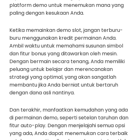
platform demo untuk menemukan mana yang
paling dengan kesukaan Anda.
Ketika memainkan demo slot, jangan terburu-
buru menggunakan kredit permainan Anda.
Ambil waktu untuk memahami susunan simbol
dan fitur bonus yang ditawarkan oleh mesin.
Dengan bermain secara tenang, Anda memiliki
peluang untuk belajar dan merencanakan
strategi yang optimal, yang akan sangatlah
membantu jika Anda berniat untuk bertaruh
dengan dana asli nantinya.
Dan terakhir, manfaatkan kemudahan yang ada
di permainan demo, seperti setelan taruhan dan
fitur auto-play. Dengan menjelajahi semua opsi
yang ada, Anda dapat menemukan cara terbaik