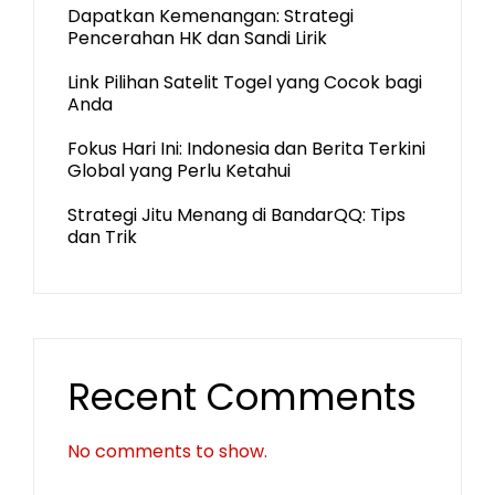
Dapatkan Kemenangan: Strategi
Pencerahan HK dan Sandi Lirik
Link Pilihan Satelit Togel yang Cocok bagi
Anda
Fokus Hari Ini: Indonesia dan Berita Terkini
Global yang Perlu Ketahui
Strategi Jitu Menang di BandarQQ: Tips
dan Trik
Recent Comments
No comments to show.