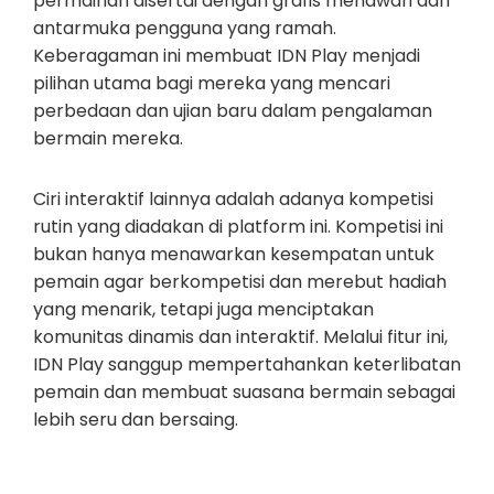
permainan disertai dengan grafis menawan dan
antarmuka pengguna yang ramah.
Keberagaman ini membuat IDN Play menjadi
pilihan utama bagi mereka yang mencari
perbedaan dan ujian baru dalam pengalaman
bermain mereka.
Ciri interaktif lainnya adalah adanya kompetisi
rutin yang diadakan di platform ini. Kompetisi ini
bukan hanya menawarkan kesempatan untuk
pemain agar berkompetisi dan merebut hadiah
yang menarik, tetapi juga menciptakan
komunitas dinamis dan interaktif. Melalui fitur ini,
IDN Play sanggup mempertahankan keterlibatan
pemain dan membuat suasana bermain sebagai
lebih seru dan bersaing.