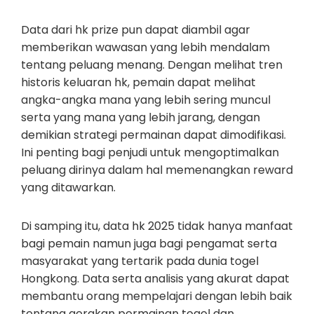
Data dari hk prize pun dapat diambil agar
memberikan wawasan yang lebih mendalam
tentang peluang menang. Dengan melihat tren
historis keluaran hk, pemain dapat melihat
angka-angka mana yang lebih sering muncul
serta yang mana yang lebih jarang, dengan
demikian strategi permainan dapat dimodifikasi.
Ini penting bagi penjudi untuk mengoptimalkan
peluang dirinya dalam hal memenangkan reward
yang ditawarkan.
Di samping itu, data hk 2025 tidak hanya manfaat
bagi pemain namun juga bagi pengamat serta
masyarakat yang tertarik pada dunia togel
Hongkong. Data serta analisis yang akurat dapat
membantu orang mempelajari dengan lebih baik
tentang gerakan permainan togel dan