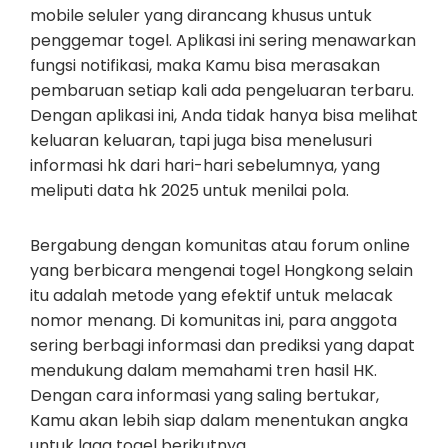
mobile seluler yang dirancang khusus untuk
penggemar togel. Aplikasi ini sering menawarkan
fungsi notifikasi, maka Kamu bisa merasakan
pembaruan setiap kali ada pengeluaran terbaru.
Dengan aplikasi ini, Anda tidak hanya bisa melihat
keluaran keluaran, tapi juga bisa menelusuri
informasi hk dari hari-hari sebelumnya, yang
meliputi data hk 2025 untuk menilai pola.
Bergabung dengan komunitas atau forum online
yang berbicara mengenai togel Hongkong selain
itu adalah metode yang efektif untuk melacak
nomor menang. Di komunitas ini, para anggota
sering berbagi informasi dan prediksi yang dapat
mendukung dalam memahami tren hasil HK.
Dengan cara informasi yang saling bertukar,
Kamu akan lebih siap dalam menentukan angka
untuk laga togel berikutnya.