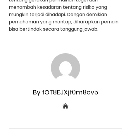
menambah kesadaran tentang risiko yang
mungkin terjadi dihadapi. Dengan demikian
pemahaman yang mantap, diharapkan pemain
bisa bertindak secara tanggung jawab.
By fOT8EJXjf0m8ov5