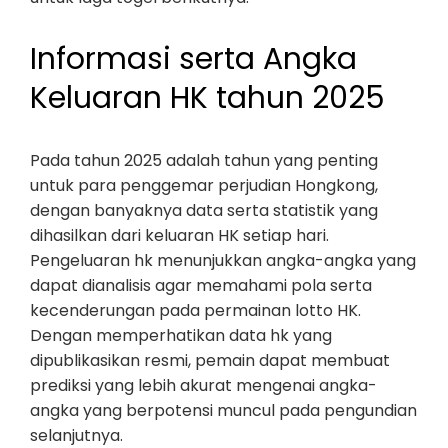
Informasi serta Angka
Keluaran HK tahun 2025
Pada tahun 2025 adalah tahun yang penting
untuk para penggemar perjudian Hongkong,
dengan banyaknya data serta statistik yang
dihasilkan dari keluaran HK setiap hari.
Pengeluaran hk menunjukkan angka-angka yang
dapat dianalisis agar memahami pola serta
kecenderungan pada permainan lotto HK.
Dengan memperhatikan data hk yang
dipublikasikan resmi, pemain dapat membuat
prediksi yang lebih akurat mengenai angka-
angka yang berpotensi muncul pada pengundian
selanjutnya.