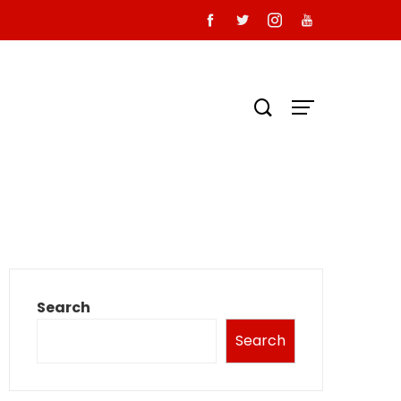
M
Search
Search