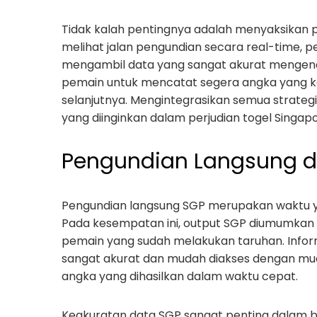
Tidak kalah pentingnya adalah menyaksikan p
melihat jalan pengundian secara real-time
mengambil data yang sangat akurat mengenai 
pemain untuk mencatat segera angka yang k
selanjutnya. Mengintegrasikan semua strateg
yang diinginkan dalam perjudian togel Singapo
Pengundian Langsung d
Pengundian langsung SGP merupakan waktu ya
Pada kesempatan ini, output SGP diumumkan 
pemain yang sudah melakukan taruhan. Inform
sangat akurat dan mudah diakses dengan mu
angka yang dihasilkan dalam waktu cepat.
Keakuratan data SGP sangat penting dalam bi