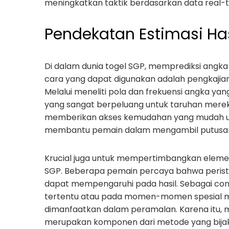
meningkatkan taktik berdasarkan data real-t
Pendekatan Estimasi Has
Di dalam dunia togel SGP, memprediksi angka a
cara yang dapat digunakan adalah pengkajian
Melalui meneliti pola dan frekuensi angka y
yang sangat berpeluang untuk taruhan mereka
memberikan akses kemudahan yang mudah u
membantu pemain dalam mengambil putusan 
Krucial juga untuk mempertimbangkan eleme
SGP. Beberapa pemain percaya bahwa peristiwa
dapat mempengaruhi pada hasil. Sebagai con
tertentu atau pada momen-momen spesial mun
dimanfaatkan dalam peramalan. Karena itu, me
merupakan komponen dari metode yang bijak