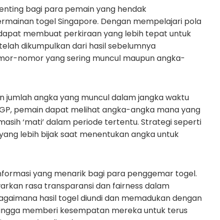
penting bagi para pemain yang hendak
mainan togel Singapore. Dengan mempelajari pola
n dapat membuat perkiraan yang lebih tepat untuk
elah dikumpulkan dari hasil sebelumnya
or-nomor yang sering muncul maupun angka-
kan jumlah angka yang muncul dalam jangka waktu
SGP, pemain dapat melihat angka-angka mana yang
asih ‘mati’ dalam periode tertentu. Strategi seperti
yang lebih bijak saat menentukan angka untuk
 informasi yang menarik bagi para penggemar togel.
arkan rasa transparansi dan fairness dalam
gaimana hasil togel diundi dan memadukan dengan
hingga memberi kesempatan mereka untuk terus