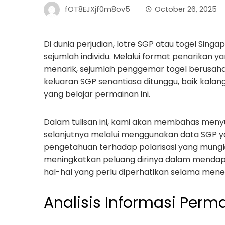
fOT8EJXjf0m8ov5
October 26, 2025
Di dunia perjudian, lotre SGP atau togel Singap
sejumlah individu. Melalui format penarikan y
menarik, sejumlah penggemar togel berusah
keluaran SGP senantiasa ditunggu, baik kal
yang belajar permainan ini.
Dalam tulisan ini, kami akan membahas menyu
selanjutnya melalui menggunakan data SGP yang
pengetahuan terhadap polarisasi yang mungki
meningkatkan peluang dirinya dalam mendapat
hal-hal yang perlu diperhatikan selama mene
Analisis Informasi Perm