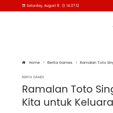
Skip
Saturday, August 8
14:37:12
to
content
Home
Berita Games
Ramalan Toto Sing
BERITA GAMES
Ramalan Toto Sin
Kita untuk Keluar