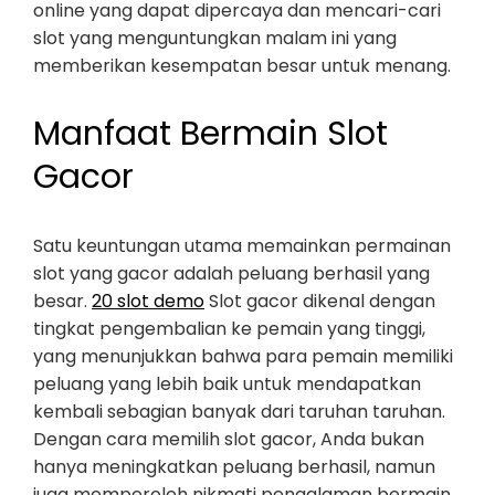
online yang dapat dipercaya dan mencari-cari
slot yang menguntungkan malam ini yang
memberikan kesempatan besar untuk menang.
Manfaat Bermain Slot
Gacor
Satu keuntungan utama memainkan permainan
slot yang gacor adalah peluang berhasil yang
besar.
20 slot demo
Slot gacor dikenal dengan
tingkat pengembalian ke pemain yang tinggi,
yang menunjukkan bahwa para pemain memiliki
peluang yang lebih baik untuk mendapatkan
kembali sebagian banyak dari taruhan taruhan.
Dengan cara memilih slot gacor, Anda bukan
hanya meningkatkan peluang berhasil, namun
juga memperoleh nikmati pengalaman bermain