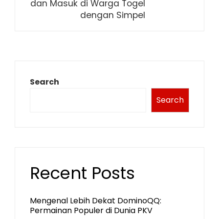
dan Masuk di Warga Togel
dengan Simpel
Search
Search
Recent Posts
Mengenal Lebih Dekat DominoQQ:
Permainan Populer di Dunia PKV