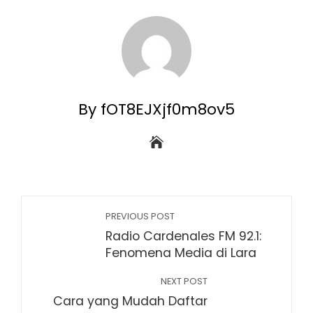
By fOT8EJXjf0m8ov5
PREVIOUS POST
Radio Cardenales FM 92.1:
Fenomena Media di Lara
NEXT POST
Cara yang Mudah Daftar