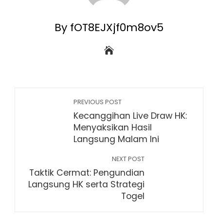
By fOT8EJXjf0m8ov5
PREVIOUS POST
Kecanggihan Live Draw HK:
Menyaksikan Hasil
Langsung Malam Ini
NEXT POST
Taktik Cermat: Pengundian
Langsung HK serta Strategi
Togel