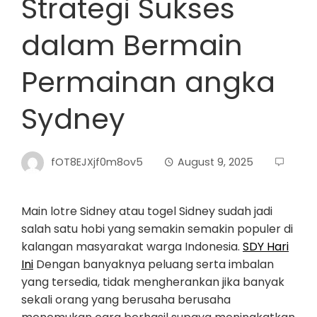
Strategi Sukses
dalam Bermain
Permainan angka
Sydney
fOT8EJXjf0m8ov5
August 9, 2025
Main lotre Sidney atau togel Sidney sudah jadi
salah satu hobi yang semakin semakin populer di
kalangan masyarakat warga Indonesia.
SDY Hari
Ini
Dengan banyaknya peluang serta imbalan
yang tersedia, tidak mengherankan jika banyak
sekali orang yang berusaha berusaha