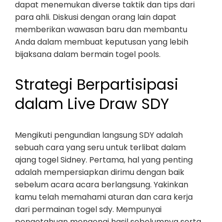
dapat menemukan diverse taktik dan tips dari
para ahli. Diskusi dengan orang lain dapat
memberikan wawasan baru dan membantu
Anda dalam membuat keputusan yang lebih
bijaksana dalam bermain togel pools.
Strategi Berpartisipasi
dalam Live Draw SDY
Mengikuti pengundian langsung SDY adalah
sebuah cara yang seru untuk terlibat dalam
ajang togel Sidney. Pertama, hal yang penting
adalah mempersiapkan dirimu dengan baik
sebelum acara acara berlangsung. Yakinkan
kamu telah memahami aturan dan cara kerja
dari permainan togel sdy. Mempunyai
pengetahuan mengenai hasil sebelumnya serta