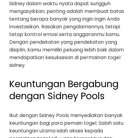
Sidney dalam waktu nyata dapat sungguh
mengasyikkan, penting adalah membuat batas
tentang berapa banyak yang ingin ingin Anda
investasikan. Rasakan pengalamannya, tetapi
tetap kontrol emosi serta anggaranmu kamu.
Dengan pendekatan yang pendekatan yang
disiplin, kamu memiliki peluang lebih baik dalam
mendapatkan kesuksesan di permainan togel
sidney.
Keuntungan Bergabung
dengan Sidney Pools
Ikut dengan Sidney Pools menyediakan banyak
keuntungan bagi para pemain togel. Salah satu
keuntungan utama ialah akses kepada