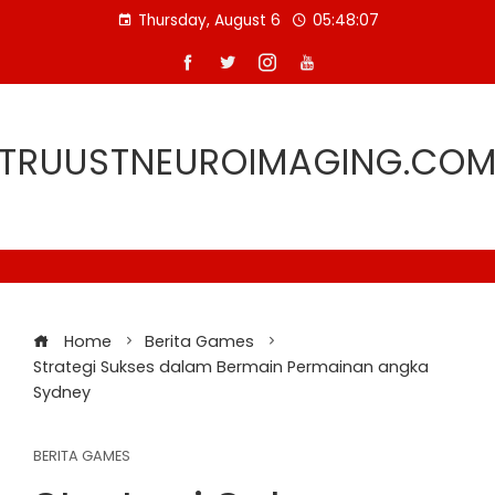
Skip
Thursday, August 6
05:48:08
to
content
TRUUSTNEUROIMAGING.CO
Home
Berita Games
Strategi Sukses dalam Bermain Permainan angka
Sydney
BERITA GAMES