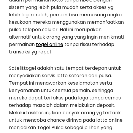
sistem yang lebih pula mudah serta akses yg
lebih lagi rendah, pemain bisa memasang angka
kesukaan mereka menggunakan memanfaatkan
pulsa telepon seluler. Hal ini merupakan
alternatif untuk orang yang yang ingin menikmati
permainan
togel online
tanpa risau terhadap
transaksi yg repot.
Satelittogel adalah satu tempat terdepan untuk
menyediakan servis lotto setoran dari pulsa.
Tempat ini menawarkan keselamatan serta
kenyamanan untuk semua pemain, sehingga
mereka dapat terfokus pada laga tanpa cemas
terhadap masalah dalam melakukan deposit.
Melalui fasilitas ini, kian banyak orang yg tertarik
untuk mencoba chance dirinya pada lotto online,
menjadikan Togel Pulsa sebagai pilihan yang