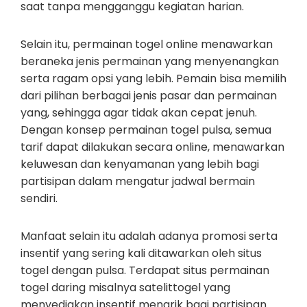
saat tanpa mengganggu kegiatan harian.
Selain itu, permainan togel online menawarkan
beraneka jenis permainan yang menyenangkan
serta ragam opsi yang lebih. Pemain bisa memilih
dari pilihan berbagai jenis pasar dan permainan
yang, sehingga agar tidak akan cepat jenuh.
Dengan konsep permainan togel pulsa, semua
tarif dapat dilakukan secara online, menawarkan
keluwesan dan kenyamanan yang lebih bagi
partisipan dalam mengatur jadwal bermain
sendiri.
Manfaat selain itu adalah adanya promosi serta
insentif yang sering kali ditawarkan oleh situs
togel dengan pulsa. Terdapat situs permainan
togel daring misalnya satelittogel yang
menyediakan insentif menarik bagi partisipan