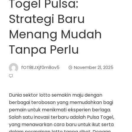
Togel Pulsa:
Strategi Baru
Menang Mudah
Tanpa Perlu
fOT8EJXjf0m8ov5
November 21, 2025
Dunia sektor lotto semakin maju dengan
berbagai terobosan yang memudahkan bagi
pemain untuk menikmati eksperien berlaga.
Salah satu inovasi terbaru adalah Pulsa Togel,
yang menawarkan cara baru untuk ikut serta
dalam permainan lotto tanpa ribet. Dengan