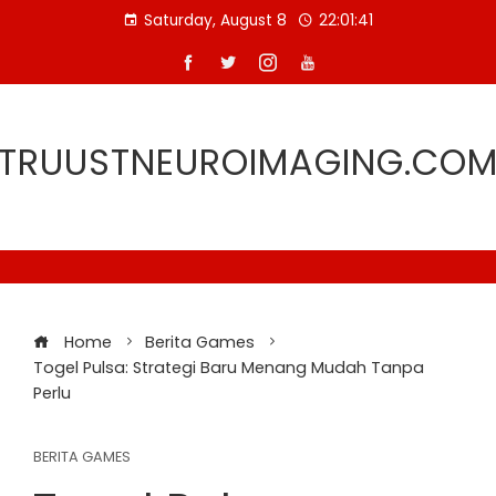
Skip
Saturday, August 8
22:01:41
to
content
TRUUSTNEUROIMAGING.CO
Home
Berita Games
Togel Pulsa: Strategi Baru Menang Mudah Tanpa
Perlu
BERITA GAMES