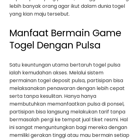
lebih banyak orang agar ikut dalam dunia togel
yang kian maju tersebut.
Manfaat Bermain Game
Togel Dengan Pulsa
Satu keuntungan utama bertaruh togel pulsa
ialah kemudahan akses. Melalui sistem
permainan togel deposit pulsa, partisipan bisa
melaksanakan penawaran dengan lebih cepat
serta tanpa kesulitan. Hanya hanya
membutuhkan memanfaatkan pulsa di ponsel,
partisipan bisa langsung melakukan tarif tanpa
bermasalah pergi ke tempat jual tiket resmi. Hal
ini sangat menguntungkan bagi mereka dengan
memiliki gerakan tinggi atau mau bermain setiap