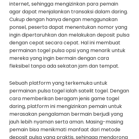
internet, sehingga mengizinkan para pemain
agar dapat menjalankan transaksi dalam daring.
Cukup dengan hanya dengan menggunakan
ponsel, peserta dapat menentukan nomor yang
ingin dipertaruhkan dan melakukan deposit pulsa
dengan cepat secara cepat. Hal ini membuat
permainan togel pulsa opsi yang menarik untuk
mereka yang ingin bermain dengan cara
fleksibel tanpa ada sekatan jam dan tempat.
Sebuah platform yang terkemuka untuk
permainan pulsa togel ialah satelit togel. Dengan
cara memberikan beragam jenis game togel
daring, platform ini mengizinkan pemain untuk
merasakan pengalaman bermain berjudi yang
jauh lebih nyaman serta aman. Masing-masing
pemain bisa menikmati manfaat dari metode
deposit pulsa yang praktis, sehingga mendorong