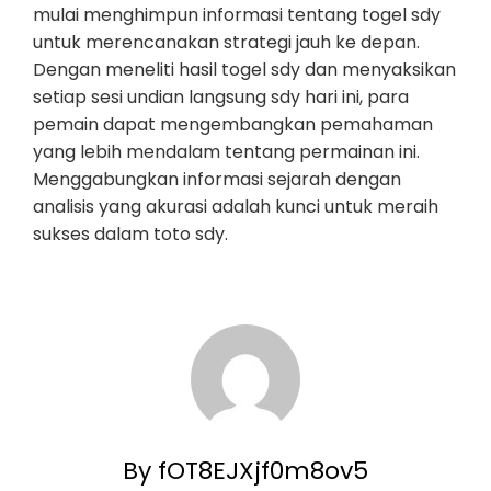
mulai menghimpun informasi tentang togel sdy
untuk merencanakan strategi jauh ke depan.
Dengan meneliti hasil togel sdy dan menyaksikan
setiap sesi undian langsung sdy hari ini, para
pemain dapat mengembangkan pemahaman
yang lebih mendalam tentang permainan ini.
Menggabungkan informasi sejarah dengan
analisis yang akurasi adalah kunci untuk meraih
sukses dalam toto sdy.
By fOT8EJXjf0m8ov5