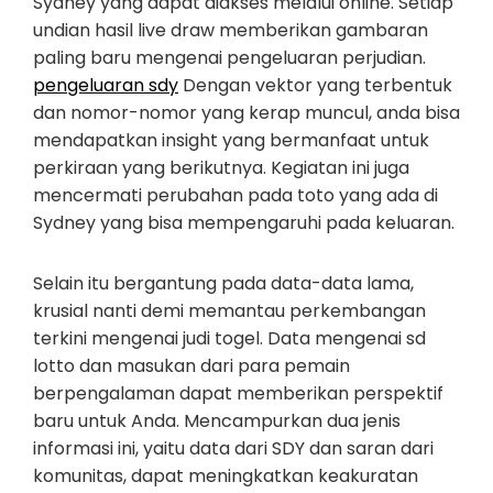
Sydney yang dapat diakses melalui online. Setiap
undian hasil live draw memberikan gambaran
paling baru mengenai pengeluaran perjudian.
pengeluaran sdy
Dengan vektor yang terbentuk
dan nomor-nomor yang kerap muncul, anda bisa
mendapatkan insight yang bermanfaat untuk
perkiraan yang berikutnya. Kegiatan ini juga
mencermati perubahan pada toto yang ada di
Sydney yang bisa mempengaruhi pada keluaran.
Selain itu bergantung pada data-data lama,
krusial nanti demi memantau perkembangan
terkini mengenai judi togel. Data mengenai sd
lotto dan masukan dari para pemain
berpengalaman dapat memberikan perspektif
baru untuk Anda. Mencampurkan dua jenis
informasi ini, yaitu data dari SDY dan saran dari
komunitas, dapat meningkatkan keakuratan