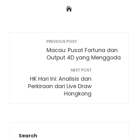
PREVIOUS POST
Macau: Pusat Fortuna dan
Output 4D yang Menggoda
NEXT POST
HK Hari Ini: Analisis dan
Perkiraan dari Live Draw
Hongkong
Search