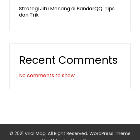
Strategi Jitu Menang di BandarQQ: Tips
dan Trik
Recent Comments
No comments to show.
© 2021 Viral Mag. All Right Reserved.
WordPress Theme