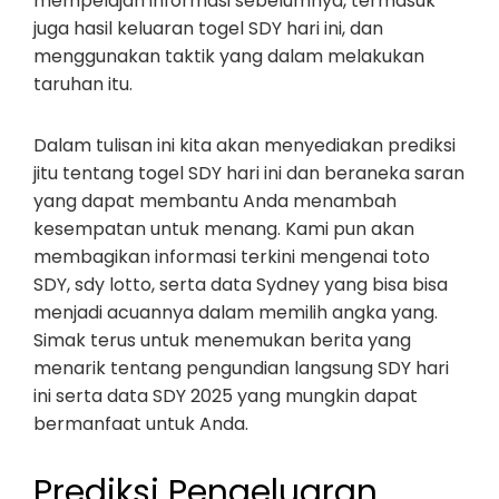
mempelajari informasi sebelumnya, termasuk
juga hasil keluaran togel SDY hari ini, dan
menggunakan taktik yang dalam melakukan
taruhan itu.
Dalam tulisan ini kita akan menyediakan prediksi
jitu tentang togel SDY hari ini dan beraneka saran
yang dapat membantu Anda menambah
kesempatan untuk menang. Kami pun akan
membagikan informasi terkini mengenai toto
SDY, sdy lotto, serta data Sydney yang bisa bisa
menjadi acuannya dalam memilih angka yang.
Simak terus untuk menemukan berita yang
menarik tentang pengundian langsung SDY hari
ini serta data SDY 2025 yang mungkin dapat
bermanfaat untuk Anda.
Prediksi Pengeluaran