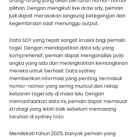
orang-orang yang telah bertaruh nomor-nomor
pilihan. Dengan mengikuti live draw sdy, pemain
judi dapat merasakan langsung ketegangan dan
kegembiraan saat menunggu output.
Data SDY yang tepat sangat krusial bagi pemain
togel. Dengan mendapatkan data sdy yang
komprehensif, pemain dapat menganalisis pola
angka yang ada dan meningkatkan kemungkinan
mereka untuk berhasil. Data sydney
memberikan informasi yang penting, termasuk
nomor-nomor yang sering muncul dan rekap
keluaran togel sdy di masa lalu. Dengan
memanfaatkan data ini, pemain dapat membuat
strategi yang lebih baik sebelum memasang
taruhan di sydney toto.
Mendekati tahun 2025, banyak pemain yang