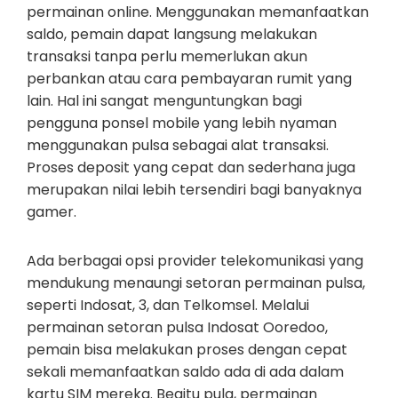
permainan online. Menggunakan memanfaatkan
saldo, pemain dapat langsung melakukan
transaksi tanpa perlu memerlukan akun
perbankan atau cara pembayaran rumit yang
lain. Hal ini sangat menguntungkan bagi
pengguna ponsel mobile yang lebih nyaman
menggunakan pulsa sebagai alat transaksi.
Proses deposit yang cepat dan sederhana juga
merupakan nilai lebih tersendiri bagi banyaknya
gamer.
Ada berbagai opsi provider telekomunikasi yang
mendukung menaungi setoran permainan pulsa,
seperti Indosat, 3, dan Telkomsel. Melalui
permainan setoran pulsa Indosat Ooredoo,
pemain bisa melakukan proses dengan cepat
sekali memanfaatkan saldo ada di ada dalam
kartu SIM mereka. Begitu pula, permainan