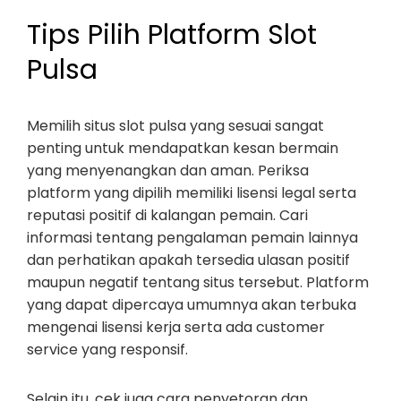
Tips Pilih Platform Slot
Pulsa
Memilih situs slot pulsa yang sesuai sangat
penting untuk mendapatkan kesan bermain
yang menyenangkan dan aman. Periksa
platform yang dipilih memiliki lisensi legal serta
reputasi positif di kalangan pemain. Cari
informasi tentang pengalaman pemain lainnya
dan perhatikan apakah tersedia ulasan positif
maupun negatif tentang situs tersebut. Platform
yang dapat dipercaya umumnya akan terbuka
mengenai lisensi kerja serta ada customer
service yang responsif.
Selain itu, cek juga cara penyetoran dan