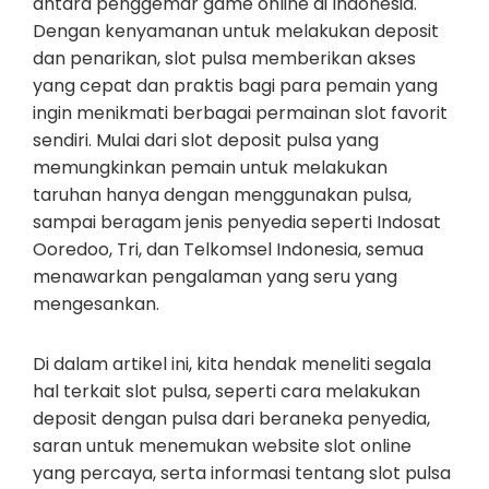
antara penggemar game online di Indonesia.
Dengan kenyamanan untuk melakukan deposit
dan penarikan, slot pulsa memberikan akses
yang cepat dan praktis bagi para pemain yang
ingin menikmati berbagai permainan slot favorit
sendiri. Mulai dari slot deposit pulsa yang
memungkinkan pemain untuk melakukan
taruhan hanya dengan menggunakan pulsa,
sampai beragam jenis penyedia seperti Indosat
Ooredoo, Tri, dan Telkomsel Indonesia, semua
menawarkan pengalaman yang seru yang
mengesankan.
Di dalam artikel ini, kita hendak meneliti segala
hal terkait slot pulsa, seperti cara melakukan
deposit dengan pulsa dari beraneka penyedia,
saran untuk menemukan website slot online
yang percaya, serta informasi tentang slot pulsa