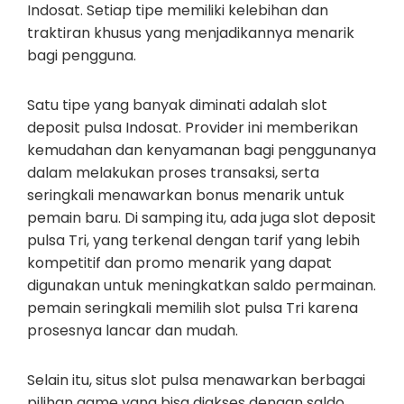
Indosat. Setiap tipe memiliki kelebihan dan
traktiran khusus yang menjadikannya menarik
bagi pengguna.
Satu tipe yang banyak diminati adalah slot
deposit pulsa Indosat. Provider ini memberikan
kemudahan dan kenyamanan bagi penggunanya
dalam melakukan proses transaksi, serta
seringkali menawarkan bonus menarik untuk
pemain baru. Di samping itu, ada juga slot deposit
pulsa Tri, yang terkenal dengan tarif yang lebih
kompetitif dan promo menarik yang dapat
digunakan untuk meningkatkan saldo permainan.
pemain seringkali memilih slot pulsa Tri karena
prosesnya lancar dan mudah.
Selain itu, situs slot pulsa menawarkan berbagai
pilihan game yang bisa diakses dengan saldo,