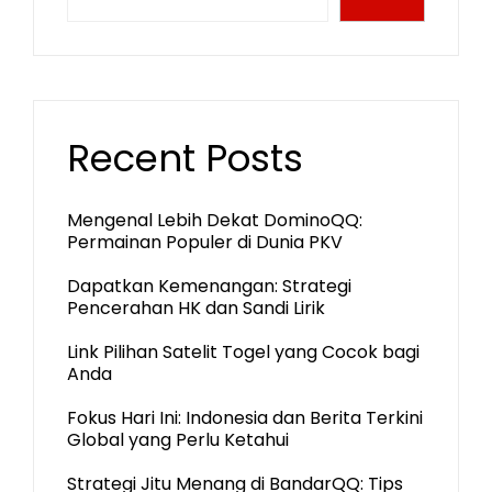
Recent Posts
Mengenal Lebih Dekat DominoQQ:
Permainan Populer di Dunia PKV
Dapatkan Kemenangan: Strategi
Pencerahan HK dan Sandi Lirik
Link Pilihan Satelit Togel yang Cocok bagi
Anda
Fokus Hari Ini: Indonesia dan Berita Terkini
Global yang Perlu Ketahui
Strategi Jitu Menang di BandarQQ: Tips