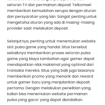
setoran Tri dan permainan deposit Telkomsel
memberikan kemudahan serupa dengan aturan
dan persyaratan yang lain. Sangat penting untuk
mengetahui aturan yang ada di masing-masing
provider saat melakukan deposit.
Selanjutnya, penting untuk menentukan website
slot pulsa game yang handal. Situs tersebut
sebaiknya memberikan proses setoran pulsa
game yang biaya tambahan agar gamer dapat
mendapatkan nilai maksimal yang optimal dari
transaksi mereka. Situs yang baik juga biasanya
memberikan promo yang menarik dan reward
untuk gamer baru yang menjalankan deposit
pertama. Dengan melakukan penelitian yang,
kalian bisa menemukan website permainan
pulsa yang gacor yang dapat diandalkan.