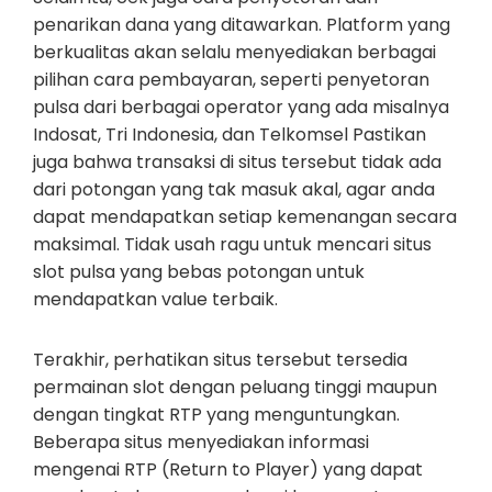
penarikan dana yang ditawarkan. Platform yang
berkualitas akan selalu menyediakan berbagai
pilihan cara pembayaran, seperti penyetoran
pulsa dari berbagai operator yang ada misalnya
Indosat, Tri Indonesia, dan Telkomsel Pastikan
juga bahwa transaksi di situs tersebut tidak ada
dari potongan yang tak masuk akal, agar anda
dapat mendapatkan setiap kemenangan secara
maksimal. Tidak usah ragu untuk mencari situs
slot pulsa yang bebas potongan untuk
mendapatkan value terbaik.
Terakhir, perhatikan situs tersebut tersedia
permainan slot dengan peluang tinggi maupun
dengan tingkat RTP yang menguntungkan.
Beberapa situs menyediakan informasi
mengenai RTP (Return to Player) yang dapat