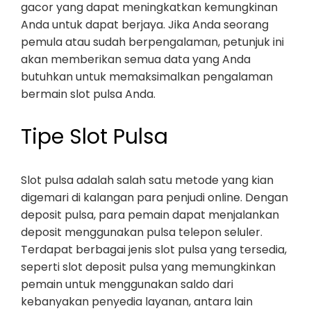
gacor yang dapat meningkatkan kemungkinan
Anda untuk dapat berjaya. Jika Anda seorang
pemula atau sudah berpengalaman, petunjuk ini
akan memberikan semua data yang Anda
butuhkan untuk memaksimalkan pengalaman
bermain slot pulsa Anda.
Tipe Slot Pulsa
Slot pulsa adalah salah satu metode yang kian
digemari di kalangan para penjudi online. Dengan
deposit pulsa, para pemain dapat menjalankan
deposit menggunakan pulsa telepon seluler.
Terdapat berbagai jenis slot pulsa yang tersedia,
seperti slot deposit pulsa yang memungkinkan
pemain untuk menggunakan saldo dari
kebanyakan penyedia layanan, antara lain