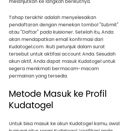
melanjutkan ke langkah berikutnya.
Tahap terakhir adalah menyelesaikan
pendaftaran dengan menekan tombol "Submit"
atau "Daftar" pada kuisioner. Setelah itu, Anda
akan mendapatkan email konfirmasi dari
Kudatogel.com. Ikuti petunjuk dalam surat
tersebut untuk aktifasi account Anda. Sesudah
akun aktif, Anda dapat masuk Kudatogel untuk
segera menikmati bermacam-macam
permainan yang tersedia.
Metode Masuk ke Profil
Kudatogel
Untuk bisa masuk ke akun Kudatogel kamu, awal
kunjungi situs resmi Kudatogel. Verifikasi anda