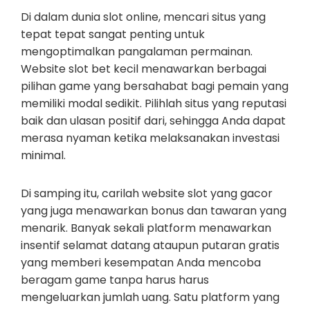
Di dalam dunia slot online, mencari situs yang
tepat tepat sangat penting untuk
mengoptimalkan pangalaman permainan.
Website slot bet kecil menawarkan berbagai
pilihan game yang bersahabat bagi pemain yang
memiliki modal sedikit. Pilihlah situs yang reputasi
baik dan ulasan positif dari, sehingga Anda dapat
merasa nyaman ketika melaksanakan investasi
minimal.
Di samping itu, carilah website slot yang gacor
yang juga menawarkan bonus dan tawaran yang
menarik. Banyak sekali platform menawarkan
insentif selamat datang ataupun putaran gratis
yang memberi kesempatan Anda mencoba
beragam game tanpa harus harus
mengeluarkan jumlah uang. Satu platform yang