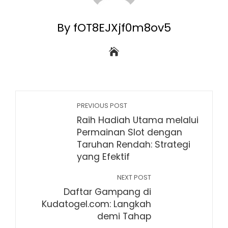
By fOT8EJXjf0m8ov5
PREVIOUS POST
Raih Hadiah Utama melalui
Permainan Slot dengan
Taruhan Rendah: Strategi
yang Efektif
NEXT POST
Daftar Gampang di
Kudatogel.com: Langkah
demi Tahap