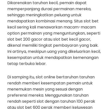
Dikarenakan taruhan kecil, pemain dapat
memperpanjang durasi permainan mereka,
sehingga meningkatkan peluang untuk
mendapatkan kombinasi menang. Situs slot bet
kecil sering kali menawarkan macam-macam
option permainan yang menguntungkan, seperti
slot bet 200 gacor atau slot bet kecil gacor,
dikenal memiliki tingkat pembayaran yang baik.
Ini artinya, meskipun uang yang dikeluarkan kecil,
kesempatan untuk mendapatkan kemenangan
tetap terbuka lebar.
Di samping itu, slot online bertaruhan taruhan
rendah memberi kesempatan pemain untuk
menemukan mesin yang sesuai dengan
preferensi mereka. Menggunakan taruhan
rendah seperti slot dengan taruhan 100 perak
atau slot bet 600 perak memberi keluwesan