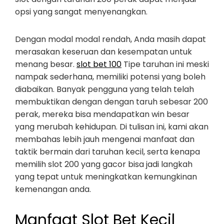
opsi yang sangat menyenangkan.
Dengan modal modal rendah, Anda masih dapat
merasakan keseruan dan kesempatan untuk
menang besar.
slot bet 100
Tipe taruhan ini meski
nampak sederhana, memiliki potensi yang boleh
diabaikan. Banyak pengguna yang telah telah
membuktikan dengan dengan taruh sebesar 200
perak, mereka bisa mendapatkan win besar
yang merubah kehidupan. Di tulisan ini, kami akan
membahas lebih jauh mengenai manfaat dan
taktik bermain dari taruhan kecil, serta kenapa
memilih slot 200 yang gacor bisa jadi langkah
yang tepat untuk meningkatkan kemungkinan
kemenangan anda.
Manfaat Slot Bet Kecil