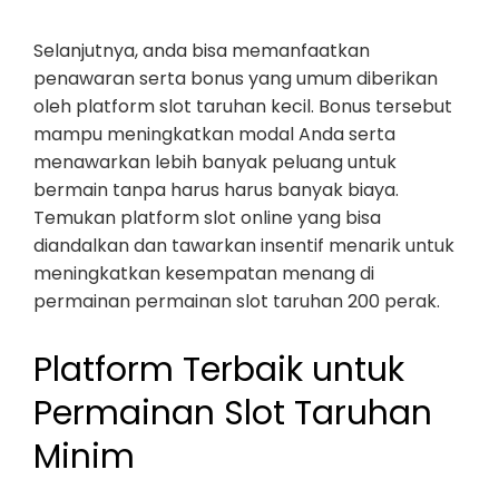
Selanjutnya, anda bisa memanfaatkan
penawaran serta bonus yang umum diberikan
oleh platform slot taruhan kecil. Bonus tersebut
mampu meningkatkan modal Anda serta
menawarkan lebih banyak peluang untuk
bermain tanpa harus harus banyak biaya.
Temukan platform slot online yang bisa
diandalkan dan tawarkan insentif menarik untuk
meningkatkan kesempatan menang di
permainan permainan slot taruhan 200 perak.
Platform Terbaik untuk
Permainan Slot Taruhan
Minim