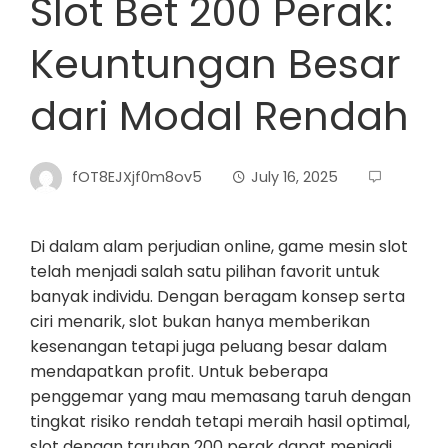
Slot Bet 200 Perak:
Keuntungan Besar
dari Modal Rendah
fOT8EJXjf0m8ov5
July 16, 2025
Di dalam alam perjudian online, game mesin slot
telah menjadi salah satu pilihan favorit untuk
banyak individu. Dengan beragam konsep serta
ciri menarik, slot bukan hanya memberikan
kesenangan tetapi juga peluang besar dalam
mendapatkan profit. Untuk beberapa
penggemar yang mau memasang taruh dengan
tingkat risiko rendah tetapi meraih hasil optimal,
slot dengan taruhan 200 perak dapat menjadi