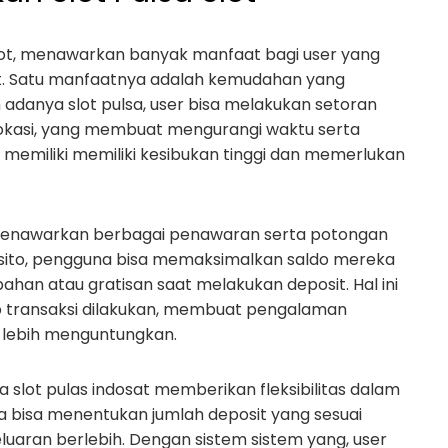
slot, menawarkan banyak manfaat bagi user yang
it. Satu manfaatnya adalah kemudahan yang
 adanya slot pulsa, user bisa melakukan setoran
lokasi, yang membuat mengurangi waktu serta
 memiliki memiliki kesibukan tinggi dan memerlukan
kali menawarkan berbagai penawaran serta potongan
ito, pengguna bisa memaksimalkan saldo mereka
n atau gratisan saat melakukan deposit. Hal ini
iap transaksi dilakukan, membuat pengalaman
i lebih menguntungkan.
a slot pulas indosat memberikan fleksibilitas dalam
bisa menentukan jumlah deposit yang sesuai
uaran berlebih. Dengan sistem sistem yang, user