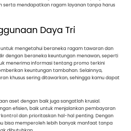
n serta mendapatkan ragam layanan tanpa harus
ggunaan Daya Tri
al untuk mengetahui beraneka ragam tawaran dan
hadir dengan beraneka keuntungan menawan, seperti
ntuk menerima informasi tentang promo terkini
 memberikan keuntungan tambahan. Selainnya,
ran khusus sering ditawarkan, sehingga kamu dapat
n aset dengan baik juga sangatlah krusial.
engan efisien, baik untuk menjalankan pembayaran
rkontrol dan prioritaskan hal-hal penting. Dengan
mu bisa memperoleh lebih banyak manfaat tanpa
ak dibutuhkan.