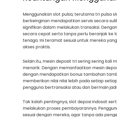
Menggunakan slot pulsa, terutama tri pulsa 
berkeinginan mendapatkan servis secara sul
signifikan dalam melakukan transaksi. Dengan
secara cepat serta tanpa perlu beranjak ke 
tenaga. Ini teramat sesuai untuk mereka yang
akses praktis.
Selain itu, mesin deposit tri sering sering 
menarik. Dengan memanfaatkan mesin depos
dengan mendapatkan bonus tambahan tambaha
memberikan nilai nilai lebih pada setiap set
pengguna bertransaksi atau dan bermain jad
Tak kalah pentingnya, slot deposi indosat sert
melakukan proses pembayarannya. Pengguna 
sesuai dengan mereka, agar tanpa ada pengel