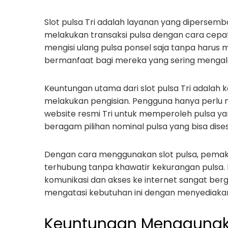
Slot pulsa Tri adalah layanan yang diperse
melakukan transaksi pulsa dengan cara cepat d
mengisi ulang pulsa ponsel saja tanpa harus m
bermanfaat bagi mereka yang sering mengalam
Keuntungan utama dari slot pulsa Tri adala
melakukan pengisian. Pengguna hanya perlu m
website resmi Tri untuk memperoleh pulsa yang
beragam pilihan nominal pulsa yang bisa di
Dengan cara menggunakan slot pulsa, pemakai
terhubung tanpa khawatir kekurangan pulsa. In
komunikasi dan akses ke internet sangat berg
mengatasi kebutuhan ini dengan menyediakan j
Keuntungan Menggunakan