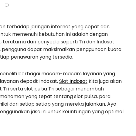
aan terhadap jaringan internet yang cepat dan
untuk memenuhi kebutuhan ini adalah dengan
 terutama dari penyedia seperti Tri dan Indosat
i, pengguna dapat maksimalkan penggunaan kuota
tiap penawaran yang tersedia.
has meneliti berbagai macam-macam layanan yang
 layanan deposit Indosat.
Slot Indosat
Kita juga akan
 Tri serta slot pulsa Tri sebagai menambah
mahaman yang tepat tentang slot pulsa, para
ai dari setiap setiap yang mereka jalankan. Ayo
enggunakan jasa ini untuk keuntungan yang optimal.