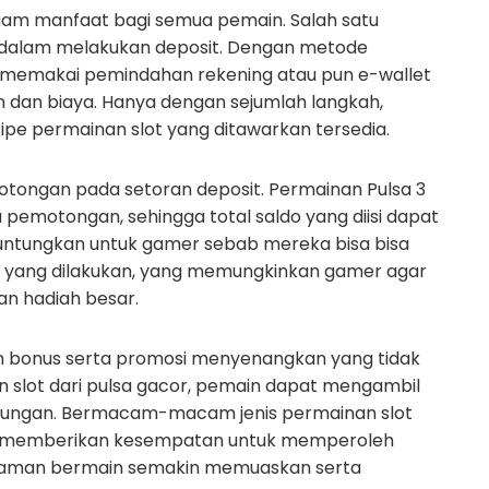
am manfaat bagi semua pemain. Salah satu
 dalam melakukan deposit. Dengan metode
pot memakai pemindahan rekening atau pun e-wallet
n dan biaya. Hanya dengan sejumlah langkah,
pe permainan slot yang ditawarkan tersedia.
otongan pada setoran deposit. Permainan Pulsa 3
pemotongan, sehingga total saldo yang diisi dapat
untungkan untuk gamer sebab mereka bisa bisa
it yang dilakukan, yang memungkinkan gamer agar
n hadiah besar.
akan bonus serta promosi menyenangkan yang tidak
n slot dari pulsa gacor, pemain dapat mengambil
tungan. Bermacam-macam jenis permainan slot
ta memberikan kesempatan untuk memperoleh
alaman bermain semakin memuaskan serta