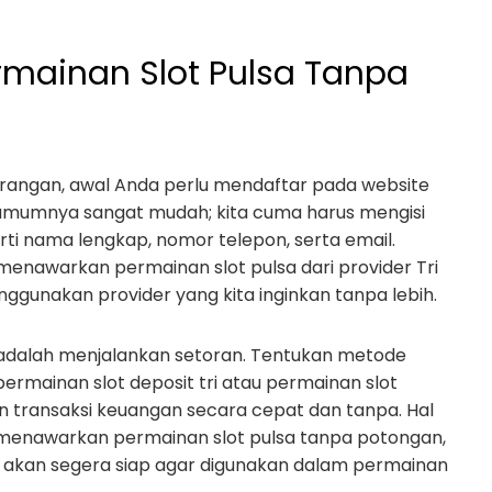
mainan Slot Pulsa Tanpa
urangan, awal Anda perlu mendaftar pada website
si umumnya sangat mudah; kita cuma harus mengisi
rti nama lengkap, nomor telepon, serta email.
enawarkan permainan slot pulsa dari provider Tri
enggunakan provider yang kita inginkan tanpa lebih.
ya adalah menjalankan setoran. Tentukan metode
 permainan slot deposit tri atau permainan slot
an transaksi keuangan secara cepat dan tanpa. Hal
lih menawarkan permainan slot pulsa tanpa potongan,
n akan segera siap agar digunakan dalam permainan