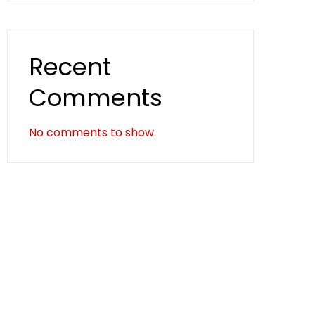
Recent
Comments
No comments to show.