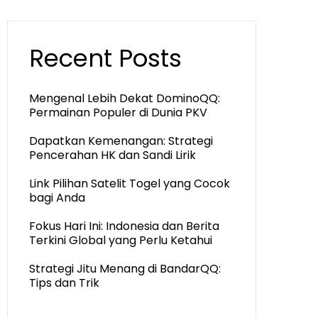
Recent Posts
Mengenal Lebih Dekat DominoQQ:
Permainan Populer di Dunia PKV
Dapatkan Kemenangan: Strategi
Pencerahan HK dan Sandi Lirik
Link Pilihan Satelit Togel yang Cocok
bagi Anda
Fokus Hari Ini: Indonesia dan Berita
Terkini Global yang Perlu Ketahui
Strategi Jitu Menang di BandarQQ:
Tips dan Trik