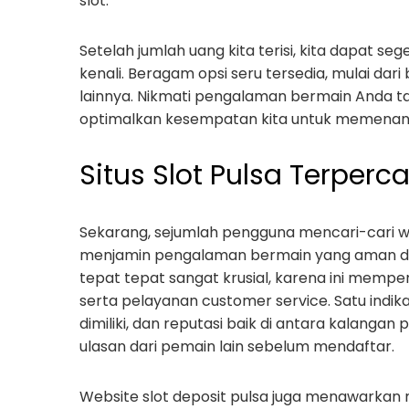
slot.
Setelah jumlah uang kita terisi, kita dapat se
kenali. Beragam opsi seru tersedia, mulai dari
lainnya. Nikmati pengalaman bermain Anda t
optimalkan kesempatan kita untuk memenang
Situs Slot Pulsa Terperc
Sekarang, sejumlah pengguna mencari-cari we
menjamin pengalaman bermain yang aman d
tepat tepat sangat krusial, karena ini memp
serta pelayanan customer service. Satu indika
dimiliki, dan reputasi baik di antara kalang
ulasan dari pemain lain sebelum mendaftar.
Website slot deposit pulsa juga menawark