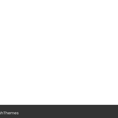
shThemes