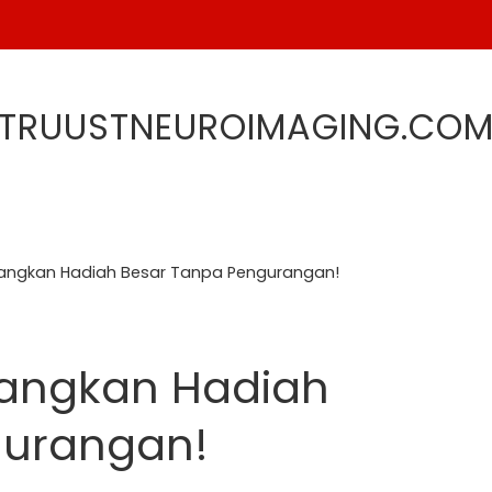
TRUUSTNEUROIMAGING.CO
Menangkan Hadiah Besar Tanpa Pengurangan!
enangkan Hadiah
gurangan!